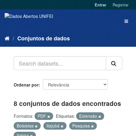
Entrar
Registrar
Conjuntos de dados
Ordenar por
8 conjuntos de dados encontrados
Formatos:
PDF
Etiquetas:
Extensão
Bolsistas
Itajubá
Pesquisa
Itabira