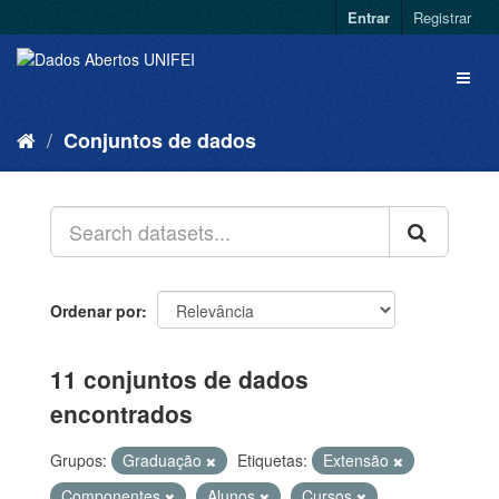
Entrar
Registrar
Conjuntos de dados
Ordenar por
11 conjuntos de dados
encontrados
Grupos:
Graduação
Etiquetas:
Extensão
Componentes
Alunos
Cursos