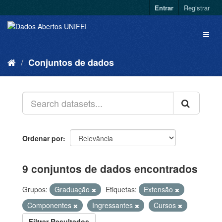
Entrar
Registrar
Conjuntos de dados
Ordenar por
9 conjuntos de dados encontrados
Grupos:
Graduação
Etiquetas:
Extensão
Componentes
Ingressantes
Cursos
Filtrar Resultados