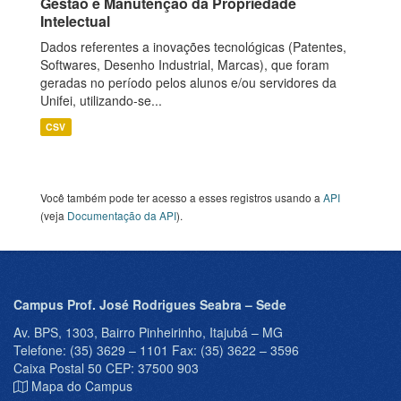
Gestão e Manutenção da Propriedade
Intelectual
Dados referentes a inovações tecnológicas (Patentes,
Softwares, Desenho Industrial, Marcas), que foram
geradas no período pelos alunos e/ou servidores da
Unifei, utilizando-se...
CSV
Você também pode ter acesso a esses registros usando a
API
(veja
Documentação da API
).
Campus Prof. José Rodrigues Seabra – Sede
Av. BPS, 1303, Bairro Pinheirinho, Itajubá – MG
Telefone: (35) 3629 – 1101 Fax: (35) 3622 – 3596
Caixa Postal 50 CEP: 37500 903
Mapa do Campus