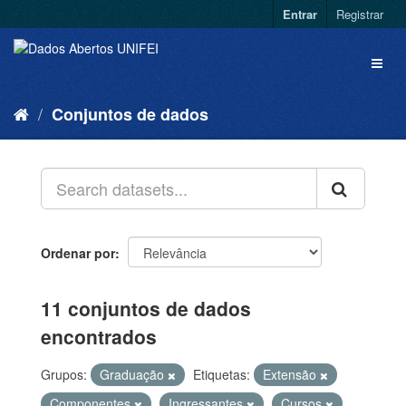
Entrar
Registrar
Conjuntos de dados
Ordenar por
11 conjuntos de dados
encontrados
Grupos:
Graduação
Etiquetas:
Extensão
Componentes
Ingressantes
Cursos