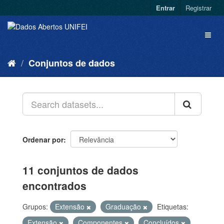
Entrar
Registrar
Conjuntos de dados
Ordenar por
11 conjuntos de dados
encontrados
Grupos:
Extensão
Graduação
Etiquetas:
Extensão
Componentes
Concluídos