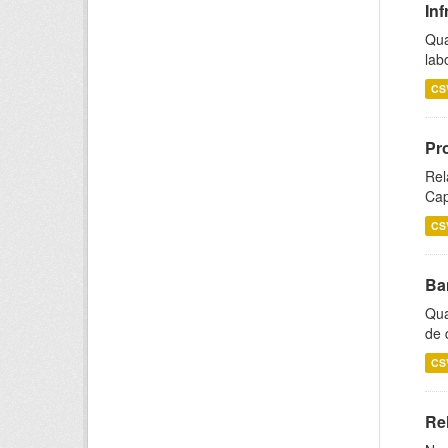
Inf
Qua
lab
CS
Pr
Rel
Cap
CS
Ba
Qua
de 
CS
Rel