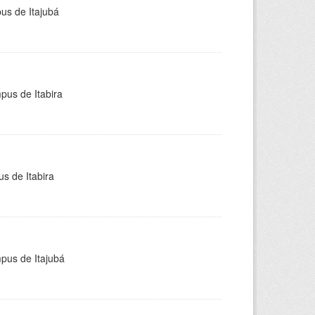
pus de Itajubá
pus de Itabira
s de Itabira
mpus de Itajubá