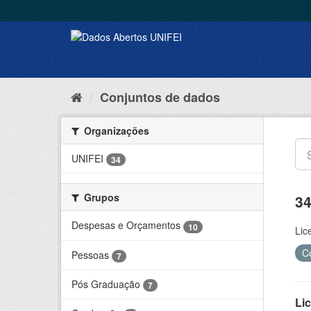
Conjuntos de dados
Organizações
UNIFEI
34
Grupos
34
Despesas e Orçamentos
10
Lic
C
Pessoas
7
Pós Graduação
7
Lic