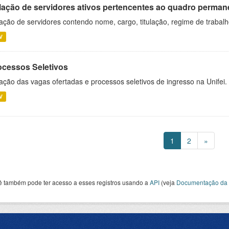
lação de servidores ativos pertencentes ao quadro permane
ação de servidores contendo nome, cargo, titulação, regime de trabal
V
ocessos Seletivos
ação das vagas ofertadas e processos seletivos de ingresso na Unifei.
V
1
2
»
ê também pode ter acesso a esses registros usando a
API
(veja
Documentação da 