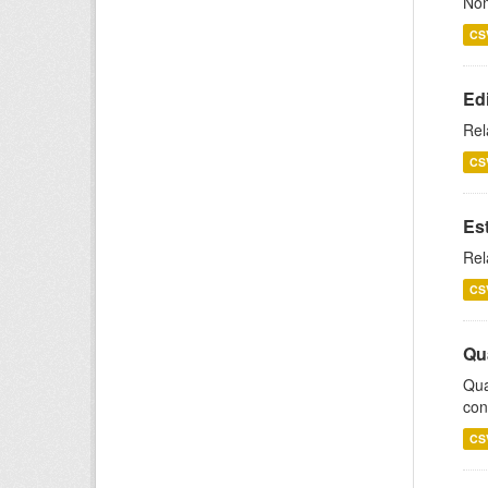
Nom
CS
Ed
Rel
CS
Es
Rel
CS
Qu
Qua
con
CS