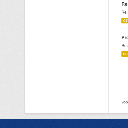
Re
Rel
CS
Pr
Rel
CS
Voc