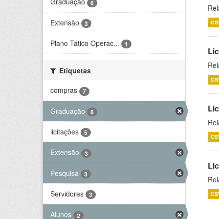
Graduação
6
Rel
Extensão
CS
3
Plano Tático Operac...
1
Lic
Rel
Etiquetas
CS
compras
7
Lic
Graduação
6
Rel
licitações
5
CS
Extensão
3
Li
Pesquisa
3
Rel
Servidores
CS
3
Alunos
2