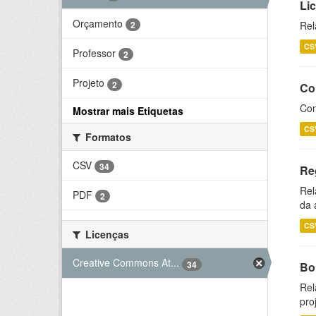
Li
Orçamento
2
Rel
CS
Professor
2
Projeto
2
Co
Con
Mostrar mais Etiquetas
CS
Formatos
CSV
34
Re
Rel
PDF
2
da 
CS
Licenças
Creative Commons At...
34
Bol
Rel
pro