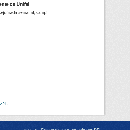
nte da Unifei.
ho/jornada semanal, campi.
API
).
© 2018 - Desenvolvido e mantido por
DTI