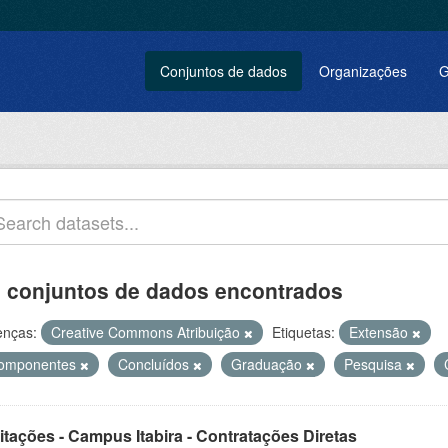
Conjuntos de dados
Organizações
G
 conjuntos de dados encontrados
enças:
Creative Commons Atribuição
Etiquetas:
Extensão
omponentes
Concluídos
Graduação
Pesquisa
itações - Campus Itabira - Contratações Diretas