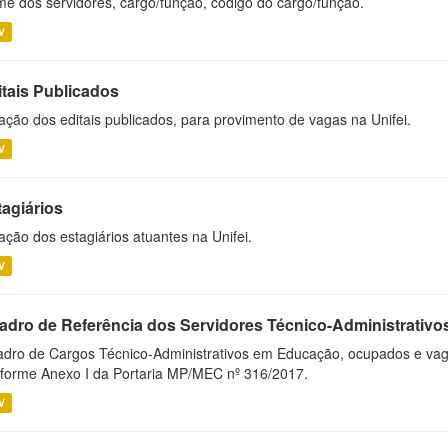
e dos servidores, cargo/função, código do cargo/função.
V
itais Publicados
ação dos editais publicados, para provimento de vagas na Unifei.
V
tagiários
ação dos estagiários atuantes na Unifei.
V
adro de Referência dos Servidores Técnico-Administrati
dro de Cargos Técnico-Administrativos em Educação, ocupados e vagos 
forme Anexo I da Portaria MP/MEC nº 316/2017.
V