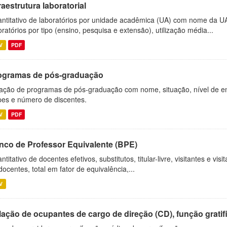
raestrutura laboratorial
ntitativo de laboratórios por unidade acadêmica (UA) com nome da U
oratórios por tipo (ensino, pesquisa e extensão), utilização média...
V
PDF
ogramas de pós-graduação
ação de programas de pós-graduação com nome, situação, nível de ens
es e número de discentes.
V
PDF
nco de Professor Equivalente (BPE)
ntitativo de docentes efetivos, substitutos, titular-livre, visitantes e vi
docentes, total em fator de equivalência,...
V
ação de ocupantes de cargo de direção (CD), função gratifi