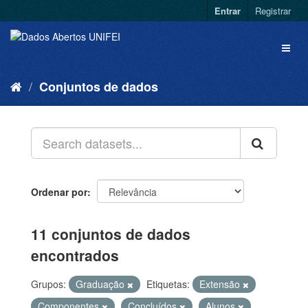
Entrar
Registrar
Conjuntos de dados
Ordenar por
11 conjuntos de dados
encontrados
Grupos:
Graduação
Etiquetas:
Extensão
Componentes
Concluídos
Alunos