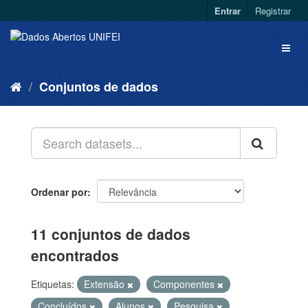
Entrar
Registrar
Conjuntos de dados
Ordenar por
11 conjuntos de dados
encontrados
Etiquetas:
Extensão
Componentes
Concluídos
Alunos
Pesquisa