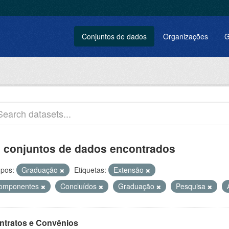
Conjuntos de dados
Organizações
G
 conjuntos de dados encontrados
pos:
Graduação
Etiquetas:
Extensão
omponentes
Concluídos
Graduação
Pesquisa
ntratos e Convênios