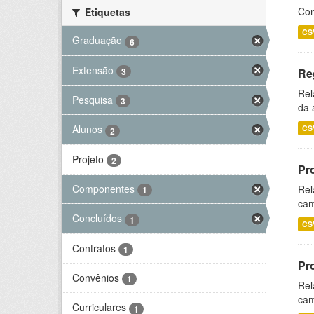
Con
Etiquetas
CS
Graduação
6
Extensão
3
Re
Rel
Pesquisa
3
da 
Alunos
CS
2
Projeto
2
Pr
Componentes
Rel
1
cam
Concluídos
1
CS
Contratos
1
Pr
Convênios
1
Rel
cam
Curriculares
1