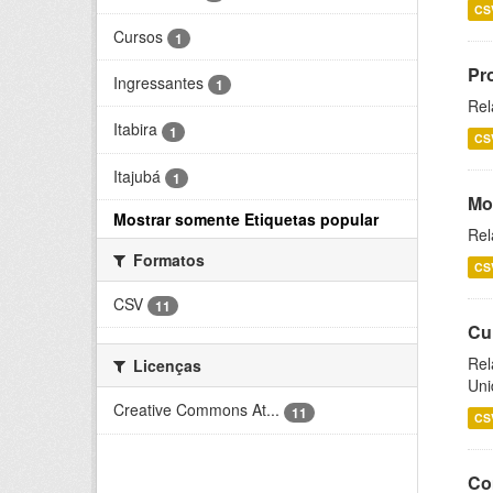
CS
Cursos
1
Pr
Ingressantes
1
Rel
Itabira
1
CS
Itajubá
1
Mo
Mostrar somente Etiquetas popular
Rel
Formatos
CS
CSV
11
Cu
Rel
Licenças
Uni
Creative Commons At...
11
CS
Co