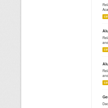
Rel
Aca
CS
Al
Rel
ano
CS
Al
Rel
ano
CS
Ge
Dad