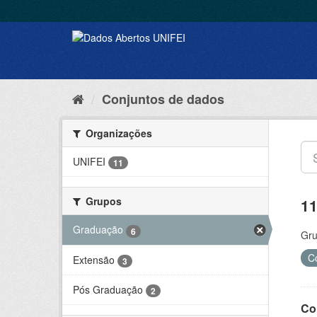
Conjuntos de dados
Organizações
UNIFEI
11
Grupos
11
Graduação
6
Gru
C
Extensão
3
Pós Graduação
2
Co