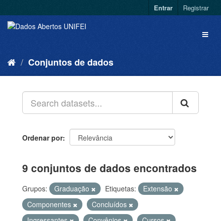
Entrar
Registrar
Conjuntos de dados
Ordenar por
9 conjuntos de dados encontrados
Grupos:
Graduação
Etiquetas:
Extensão
Componentes
Concluídos
Ingressantes
Convênios
Cursos