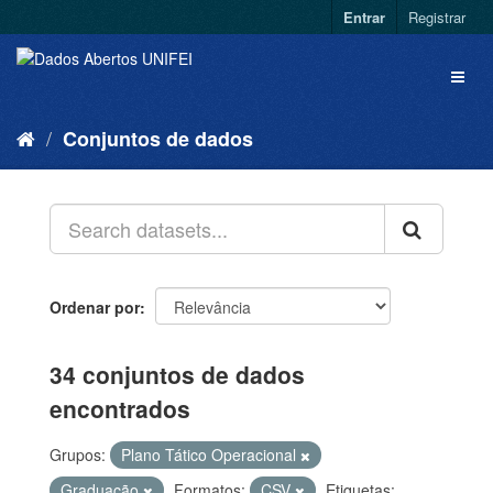
Entrar
Registrar
Conjuntos de dados
Ordenar por
34 conjuntos de dados
encontrados
Grupos:
Plano Tático Operacional
Graduação
Formatos:
CSV
Etiquetas: