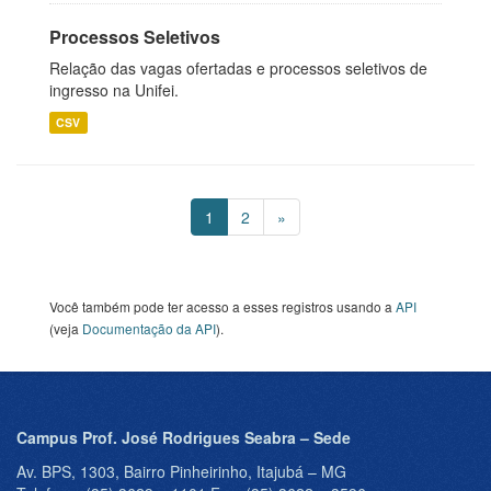
Processos Seletivos
Relação das vagas ofertadas e processos seletivos de
ingresso na Unifei.
CSV
1
2
»
Você também pode ter acesso a esses registros usando a
API
(veja
Documentação da API
).
Campus Prof. José Rodrigues Seabra – Sede
Av. BPS, 1303, Bairro Pinheirinho, Itajubá – MG