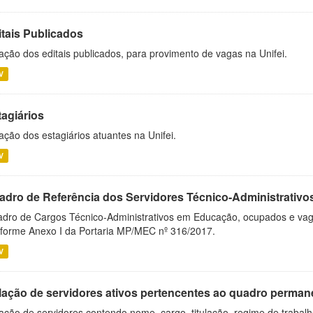
itais Publicados
ação dos editais publicados, para provimento de vagas na Unifei.
V
tagiários
ação dos estagiários atuantes na Unifei.
V
adro de Referência dos Servidores Técnico-Administrati
dro de Cargos Técnico-Administrativos em Educação, ocupados e vagos 
forme Anexo I da Portaria MP/MEC nº 316/2017.
V
lação de servidores ativos pertencentes ao quadro permane
ação de servidores contendo nome, cargo, titulação, regime de trabal