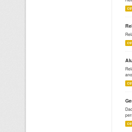
CS
Re
Rel
CS
Al
Rel
ano
CS
Ge
Dad
per
CS