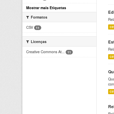
Mostrar mais Etiquetas
Ed
Formatos
Rel
CSV
CS
11
Licenças
Es
Rel
Creative Commons At...
11
CS
Qu
Qua
con
CS
Re
Rel