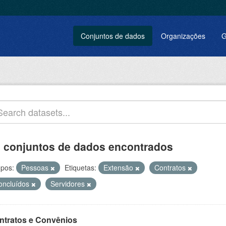
Conjuntos de dados
Organizações
G
 conjuntos de dados encontrados
pos:
Pessoas
Etiquetas:
Extensão
Contratos
oncluídos
Servidores
ntratos e Convênios