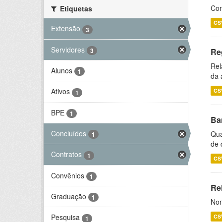
Con
Etiquetas
CS
Extensão
3
Servidores
3
Re
Rel
Alunos
1
da 
Ativos
CS
1
BPE
1
Ba
Concluídos
Qua
1
de 
Contratos
1
CS
Convênios
1
Rel
Graduação
1
Nom
Pesquisa
CS
1