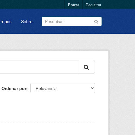
Entrar
Registrar
rupos
Sobre
Ordenar por