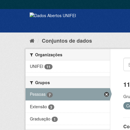
Conjuntos de dados
Organizações
UNIFEI
11
Grupos
11
Pessoas
7
Gru
C
Extensão
3
Graduação
1
Co