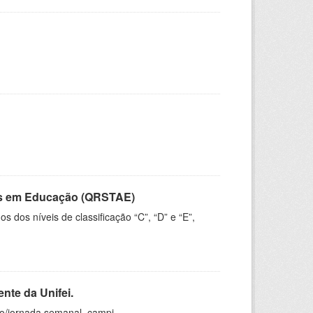
vos em Educação (QRSTAE)
dos níveis de classificação “C”, “D” e “E”,
nte da Unifei.
ho/jornada semanal, campi.