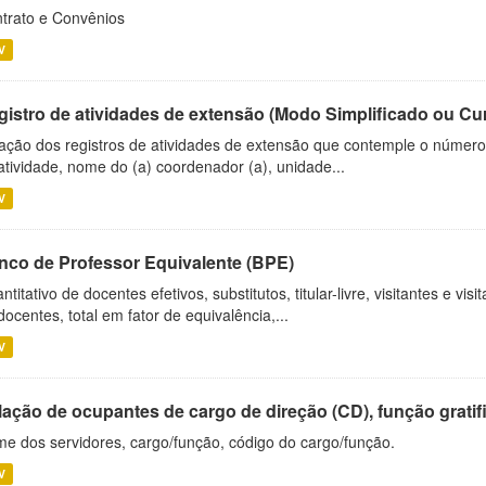
trato e Convênios
V
gistro de atividades de extensão (Modo Simplificado ou Cu
ação dos registros de atividades de extensão que contemple o número d
atividade, nome do (a) coordenador (a), unidade...
V
nco de Professor Equivalente (BPE)
ntitativo de docentes efetivos, substitutos, titular-livre, visitantes e vi
docentes, total em fator de equivalência,...
V
ação de ocupantes de cargo de direção (CD), função gratifi
e dos servidores, cargo/função, código do cargo/função.
V