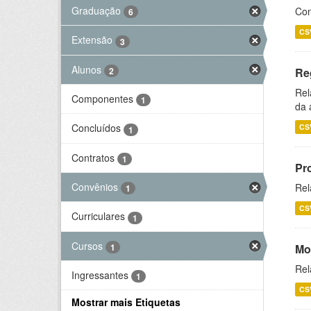
Graduação
Con
6
CS
Extensão
3
Alunos
2
Re
Rel
Componentes
1
da 
Concluídos
CS
1
Contratos
1
Pr
Convênios
Rel
1
CS
Curriculares
1
Cursos
1
Mo
Rel
Ingressantes
1
CS
Mostrar mais Etiquetas