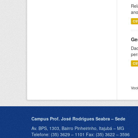
Rel
ano
CS
Ge
Dad
per
CS
Voc
Campus Prof. José Rodrigues Seabra – Sede
Av. BPS, 1303, Bairro Pinheirinho, Itajubá – MG
Telefone: (35) 3629 – 1101 Fax: (35) 3622 – 3596