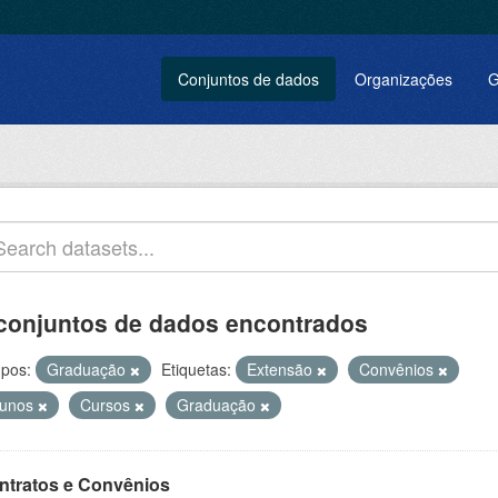
Conjuntos de dados
Organizações
G
conjuntos de dados encontrados
pos:
Graduação
Etiquetas:
Extensão
Convênios
lunos
Cursos
Graduação
ntratos e Convênios