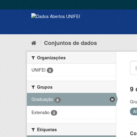
Conjuntos de dados
Organizações
UNIFEI
9
Grupos
9 
Graduação
6
Gru
A
Extensão
3
Etiquetas
Co