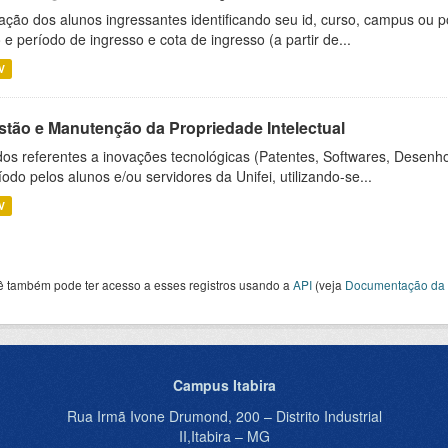
ação dos alunos ingressantes identificando seu id, curso, campus ou p
 e período de ingresso e cota de ingresso (a partir de...
V
stão e Manutenção da Propriedade Intelectual
os referentes a inovações tecnológicas (Patentes, Softwares, Desenho
íodo pelos alunos e/ou servidores da Unifei, utilizando-se...
V
ê também pode ter acesso a esses registros usando a
API
(veja
Documentação da 
Campus Itabira
Rua Irmã Ivone Drumond, 200 – Distrito Industrial
II,Itabira – MG