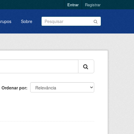
Entrar
Registrar
rupos
Sobre
Ordenar por