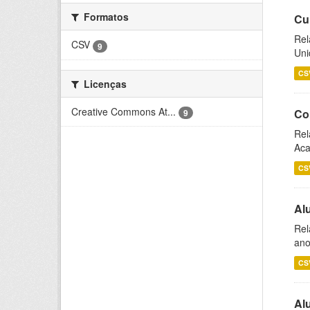
Formatos
Cu
Rel
CSV
9
Uni
CS
Licenças
Creative Commons At...
Co
9
Rel
Aca
CS
Al
Rel
ano
CS
Al