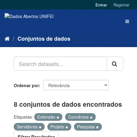
Entrar
Registrar
Conjuntos de dados
Ordenar por
8 conjuntos de dados encontrados
Etiquetas:
Extensão
Convênios
Servidores
Projeto
Pesquisa
Filtrar Resultados