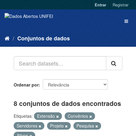
Entrar
Registrar
Conjuntos de dados
Ordenar por
8 conjuntos de dados encontrados
Etiquetas:
Extensão
Convênios
Servidores
Projeto
Pesquisa
Ativos