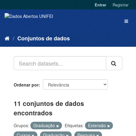
Entrar
Registrar
Conjuntos de dados
Ordenar por
11 conjuntos de dados
encontrados
Grupos:
Graduação
Etiquetas:
Extensão
Cursos
Graduação
Pesquisa