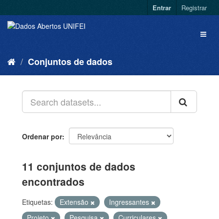
Entrar
Registrar
Conjuntos de dados
Ordenar por
11 conjuntos de dados
encontrados
Etiquetas:
Extensão
Ingressantes
Projeto
Pesquisa
Curriculares