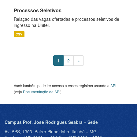
Processos Seletivos
Relação das vagas ofertadas e processos seletivos de
ingresso na Unifei.
CSV
1
2
»
Você também pode ter acesso a esses registros usando a
API
(veja
Documentação da API
).
Campus Prof. José Rodrigues Seabra – Sede
Av. BPS, 1303, Bairro Pinheirinho, Itajubá – MG