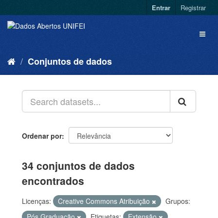
Entrar
Registrar
Conjuntos de dados
Ordenar por
34 conjuntos de dados
encontrados
Licenças:
Creative Commons Atribuição
Grupos:
Pós Graduação
Etiquetas:
Extensão