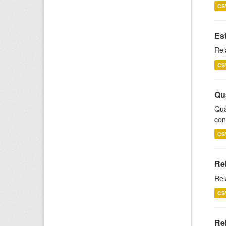
CS
Es
Rel
CS
Qu
Qua
con
CS
Re
Rel
CS
Re