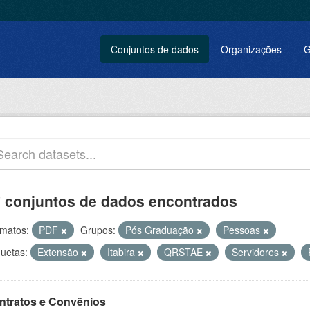
Conjuntos de dados
Organizações
G
 conjuntos de dados encontrados
matos:
PDF
Grupos:
Pós Graduação
Pessoas
quetas:
Extensão
Itabira
QRSTAE
Servidores
ntratos e Convênios