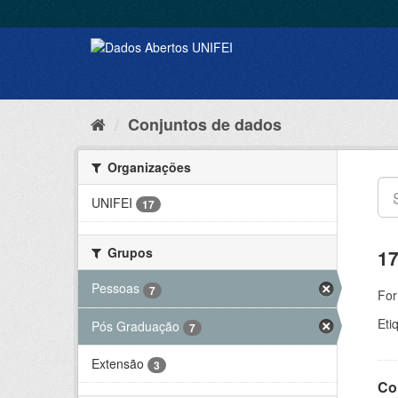
Conjuntos de dados
Organizações
UNIFEI
17
Grupos
17
Pessoas
7
For
Eti
Pós Graduação
7
Extensão
3
Co