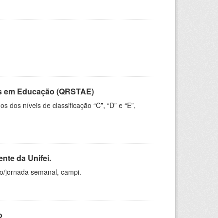
vos em Educação (QRSTAE)
dos níveis de classificação “C”, “D” e “E”,
nte da Unifei.
ho/jornada semanal, campi.
o