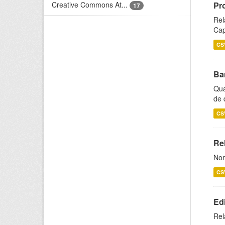
Creative Commons At...
Pr
17
Rel
Cap
CS
Ba
Qua
de 
CS
Rel
Nom
CS
Ed
Rel