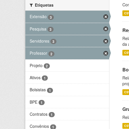
Con
Etiquetas
CS
Extensão
3
Pesquisa
3
Re
Rel
Servidores
3
da 
Professor
CS
2
Projeto
2
Bol
Ativos
Rel
1
pro
Bolsistas
1
CS
BPE
1
Gr
Contratos
1
Rel
Convênios
CS
1