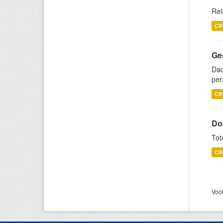
Rel
CS
Ge
Dad
per
CS
Do
Tot
CS
Voc