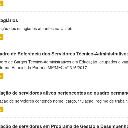
V
tagiários
ação dos estagiários atuantes na Unifei.
V
adro de Referência dos Servidores Técnico-Administrati
dro de Cargos Técnico-Administrativos em Educação, ocupados e vagos 
forme Anexo I da Portaria MP/MEC nº 316/2017.
V
lação de servidores ativos pertencentes ao quadro permane
ação de servidores contendo nome, cargo, titulação, regime de trabal
V
lação de servidores em Programa de Gestão e Desempenh