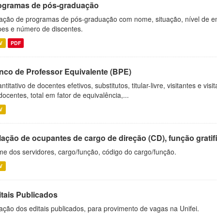
ogramas de pós-graduação
ação de programas de pós-graduação com nome, situação, nível de ens
es e número de discentes.
V
PDF
nco de Professor Equivalente (BPE)
ntitativo de docentes efetivos, substitutos, titular-livre, visitantes e vi
docentes, total em fator de equivalência,...
V
ação de ocupantes de cargo de direção (CD), função gratifi
e dos servidores, cargo/função, código do cargo/função.
V
itais Publicados
ação dos editais publicados, para provimento de vagas na Unifei.