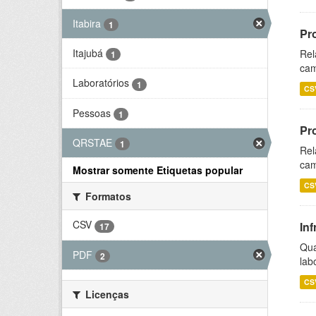
Itabira
1
Pr
Itajubá
Rel
1
cam
Laboratórios
1
CS
Pessoas
1
Pr
QRSTAE
1
Rel
cam
Mostrar somente Etiquetas popular
CS
Formatos
CSV
Inf
17
Qua
PDF
2
lab
CS
Licenças