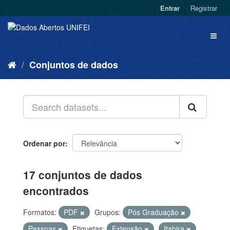
Entrar
Registrar
Conjuntos de dados
Ordenar por
17 conjuntos de dados
encontrados
Formatos:
PDF
Grupos:
Pós Graduação
Pessoas
Etiquetas:
Extensão
Itabira