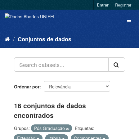
Entrar
Registrar
Conjuntos de dados
Ordenar por
16 conjuntos de dados
encontrados
Grupos:
Pós Graduação
Etiquetas:
Extensão
Itabira
Componentes