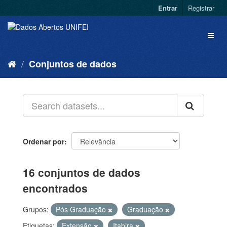
Entrar
Registrar
Conjuntos de dados
Ordenar por
16 conjuntos de dados
encontrados
Grupos:
Pós Graduação
Graduação
Etiquetas:
Extensão
Itabira