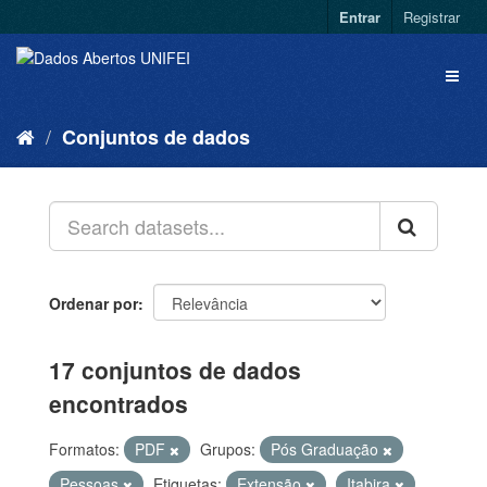
Entrar
Registrar
Conjuntos de dados
Ordenar por
17 conjuntos de dados
encontrados
Formatos:
PDF
Grupos:
Pós Graduação
Pessoas
Etiquetas:
Extensão
Itabira