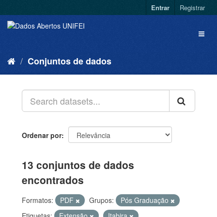
Entrar
Registrar
Conjuntos de dados
Ordenar por
13 conjuntos de dados
encontrados
Formatos:
PDF
Grupos:
Pós Graduação
Etiquetas:
Extensão
Itabira