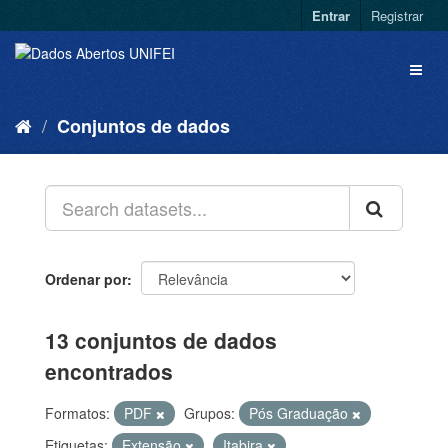
Entrar
Registrar
Conjuntos de dados
Ordenar por
13 conjuntos de dados
encontrados
Formatos:
PDF
Grupos:
Pós Graduação
Etiquetas:
Extensão
Itabira