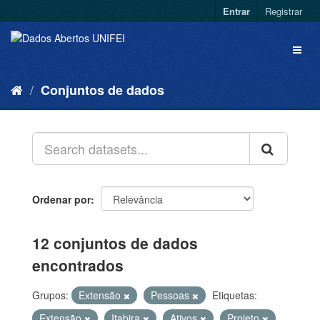
Entrar
Registrar
Conjuntos de dados
Ordenar por
12 conjuntos de dados
encontrados
Grupos:
Extensão
Pessoas
Etiquetas:
Extensão
Itabira
Ativos
Projeto