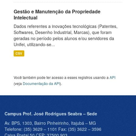
Gestão e Manutenção da Propriedade
Intelectual
Dados referentes a inovações tecnológicas (Patentes,
Softwares, Desenho Industrial, Marcas), que foram
geradas no período pelos alunos e/ou servidores da
Unifei, utilizando-se...
CSV
Você também pode ter acesso a esses registros usando a
API
(veja
Documentação da API
).
Campus Prof. José Rodrigues Seabra – Sede
Av. BPS, 1303, Bairro Pinheirinho, Itajubá – MG
Telefone: (35) 3629 – 1101 Fax: (35) 3622 – 3596
Caixa Postal 50 CEP: 37500 903