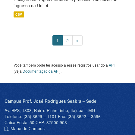
ingresso na Unifei.
CSV
1
2
»
Você também pode ter acesso a esses registros usando a
API
(veja
Documentação da API
).
Campus Prof. José Rodrigues Seabra – Sede
Av. BPS, 1303, Bairro Pinheirinho, Itajubá – MG
Telefone: (35) 3629 – 1101 Fax: (35) 3622 – 3596
Caixa Postal 50 CEP: 37500 903
Mapa do Campus