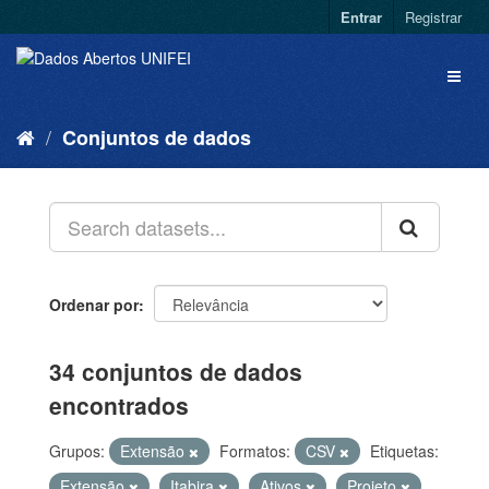
Entrar
Registrar
Conjuntos de dados
Ordenar por
34 conjuntos de dados
encontrados
Grupos:
Extensão
Formatos:
CSV
Etiquetas:
Extensão
Itabira
Ativos
Projeto