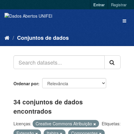
Entrar
Registrar
Conjuntos de dados
Ordenar por
34 conjuntos de dados
encontrados
Licenças:
Creative Commons Atribuição
Etiquetas:
Extensão
Itabira
Componentes