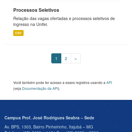
Processos Seletivos
Relação das vagas ofertadas e processos seletivos de
ingresso na Unifei.
CSV
1
2
»
Você também pode ter acesso a esses registros usando a
API
(veja
Documentação da API
).
Campus Prof. José Rodrigues Seabra – Sede
Av. BPS, 1303, Bairro Pinheirinho, Itajubá – MG