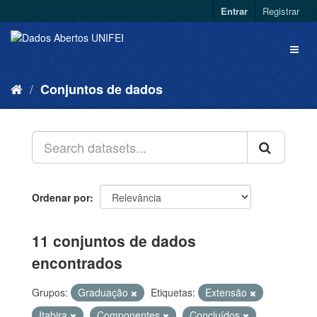
Entrar
Registrar
Conjuntos de dados
Ordenar por
11 conjuntos de dados
encontrados
Grupos:
Graduação
Etiquetas:
Extensão
Itabira
Componentes
Concluídos