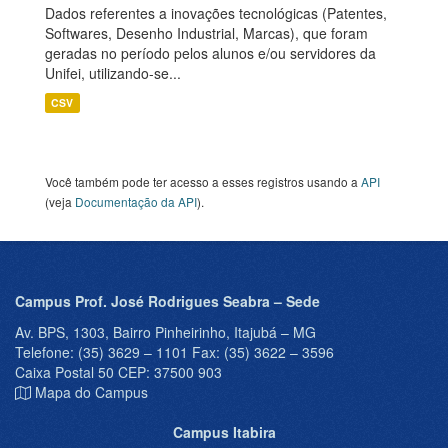
Dados referentes a inovações tecnológicas (Patentes,
Softwares, Desenho Industrial, Marcas), que foram
geradas no período pelos alunos e/ou servidores da
Unifei, utilizando-se...
CSV
Você também pode ter acesso a esses registros usando a
API
(veja
Documentação da API
).
Campus Prof. José Rodrigues Seabra – Sede
Av. BPS, 1303, Bairro Pinheirinho, Itajubá – MG
Telefone: (35) 3629 – 1101 Fax: (35) 3622 – 3596
Caixa Postal 50 CEP: 37500 903
Mapa do Campus
Campus Itabira