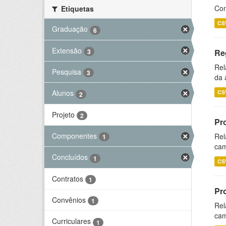
Con
Etiquetas
CS
Graduação
6
Extensão
3
Re
Rel
Pesquisa
3
da 
Alunos
CS
2
Projeto
2
Pr
Componentes
Rel
1
cam
Concluídos
1
CS
Contratos
1
Pr
Convênios
1
Rel
cam
Curriculares
1