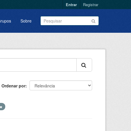
Entrar
Registrar
rupos
Sobre
Ordenar por