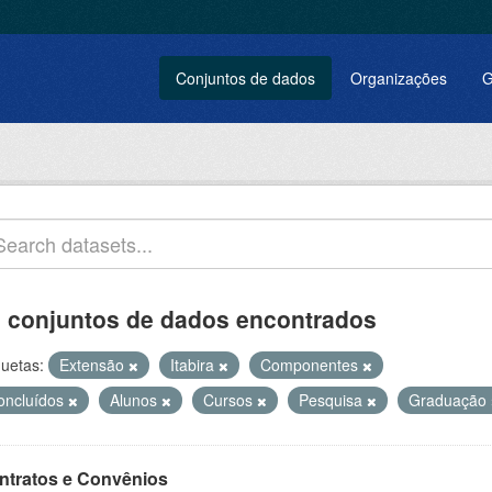
Conjuntos de dados
Organizações
G
 conjuntos de dados encontrados
quetas:
Extensão
Itabira
Componentes
oncluídos
Alunos
Cursos
Pesquisa
Graduação
ntratos e Convênios