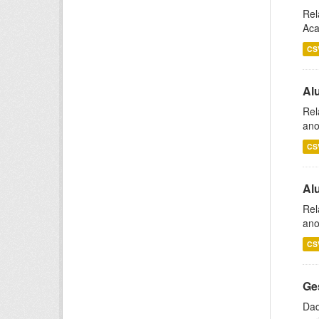
Rel
Aca
CS
Al
Rel
ano
CS
Al
Rel
ano
CS
Ge
Dad