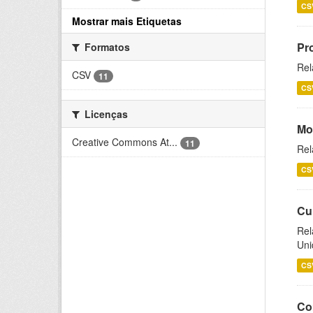
CS
Mostrar mais Etiquetas
Pr
Formatos
Rel
CSV
11
CS
Licenças
Mo
Creative Commons At...
11
Rel
CS
Cu
Rel
Uni
CS
Co