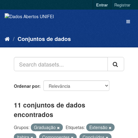
Entrar
Registrar
Conjuntos de dados
Ordenar por
11 conjuntos de dados
encontrados
Grupos:
Graduação
Etiquetas:
Extensão
Itabira
Componentes
Concluídos