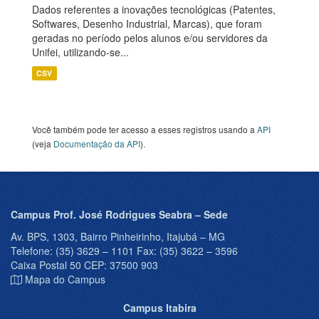
Dados referentes a inovações tecnológicas (Patentes,
Softwares, Desenho Industrial, Marcas), que foram
geradas no período pelos alunos e/ou servidores da
Unifei, utilizando-se...
CSV
Você também pode ter acesso a esses registros usando a
API
(veja
Documentação da API
).
Campus Prof. José Rodrigues Seabra – Sede
Av. BPS, 1303, Bairro Pinheirinho, Itajubá – MG
Telefone: (35) 3629 – 1101 Fax: (35) 3622 – 3596
Caixa Postal 50 CEP: 37500 903
Mapa do Campus
Campus Itabira