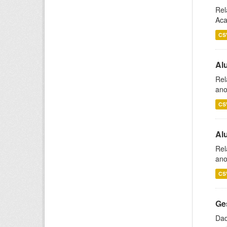
Rel
Aca
CS
Al
Rel
ano
CS
Al
Rel
ano
CS
Ge
Dad