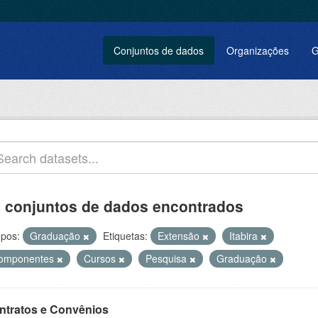
Conjuntos de dados
Organizações
G
 conjuntos de dados encontrados
pos:
Graduação
Etiquetas:
Extensão
Itabira
omponentes
Cursos
Pesquisa
Graduação
ntratos e Convênios