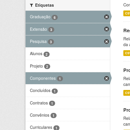
Con
Etiquetas
CS
Graduação
6
Extensão
3
Re
Rel
Pesquisa
3
da 
Alunos
CS
2
Projeto
2
Pr
Componentes
Rel
1
cam
Concluídos
1
CS
Contratos
1
Pr
Convênios
1
Rel
cam
Curriculares
1