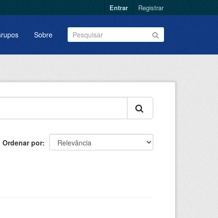
Entrar
Registrar
rupos
Sobre
Ordenar por