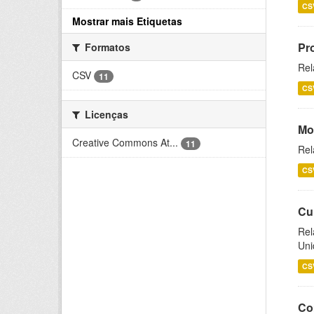
CS
Mostrar mais Etiquetas
Pr
Formatos
Rel
CSV
11
CS
Licenças
Mo
Creative Commons At...
11
Rel
CS
Cu
Rel
Uni
CS
Co