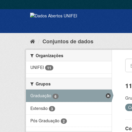
Conjuntos de dados
Organizações
UNIFEI
11
Grupos
11
Graduação
6
Gru
C
Extensão
3
Pós Graduação
2
Co