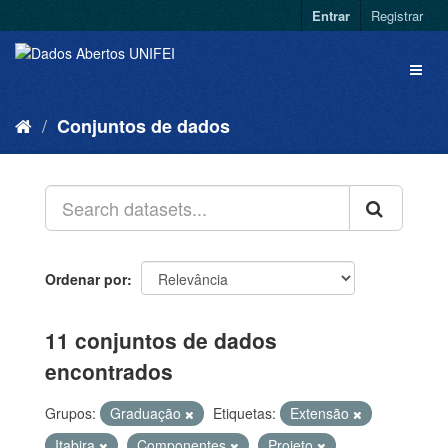
Entrar
Registrar
Conjuntos de dados
Ordenar por
11 conjuntos de dados
encontrados
Grupos:
Graduação
Etiquetas:
Extensão
Itabira
Componentes
Projeto