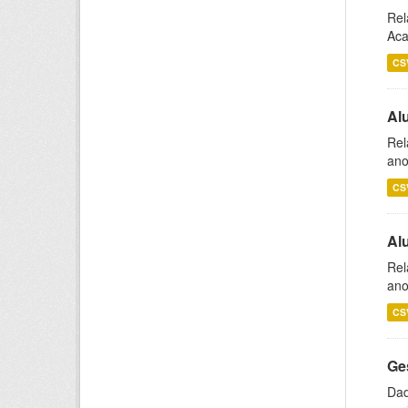
Rel
Aca
CS
Al
Rel
ano
CS
Al
Rel
ano
CS
Ge
Dad