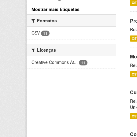
CS
Mostrar mais Etiquetas
Pr
Formatos
Rel
CSV
11
CS
Licenças
Mo
Creative Commons At...
11
Rel
CS
Cu
Rel
Uni
CS
Co