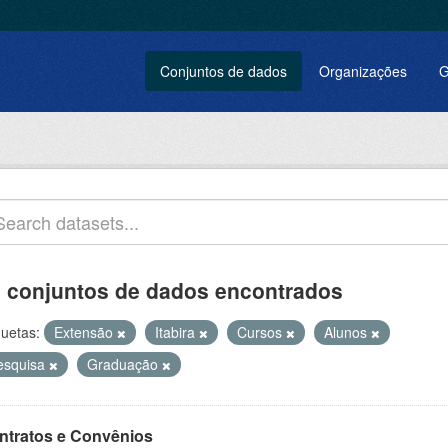
Conjuntos de dados
Organizações
G
 conjuntos de dados encontrados
quetas:
Extensão
Itabira
Cursos
Alunos
esquisa
Graduação
ntratos e Convênios