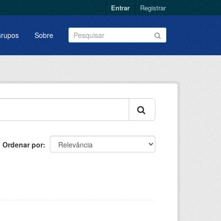
Entrar
Registrar
rupos
Sobre
Ordenar por