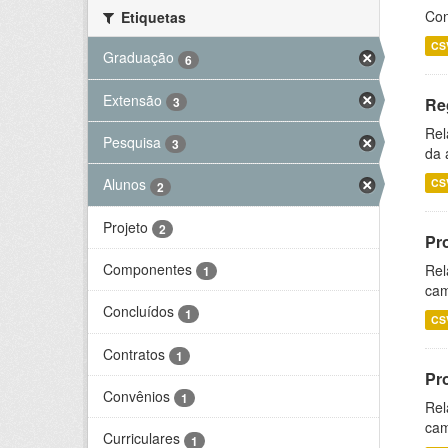
Con
Etiquetas
CS
Graduação
6
Extensão
3
Re
Rel
Pesquisa
3
da 
Alunos
CS
2
Projeto
2
Pr
Componentes
Rel
1
cam
Concluídos
1
CS
Contratos
1
Pr
Convênios
1
Rel
cam
Curriculares
1