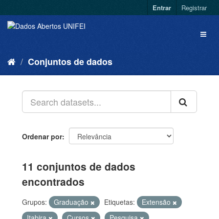
Entrar
Registrar
Conjuntos de dados
Ordenar por
11 conjuntos de dados
encontrados
Grupos:
Graduação
Etiquetas:
Extensão
Itabira
Cursos
Pesquisa