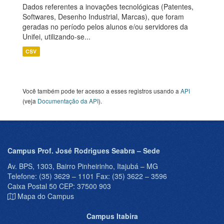
Dados referentes a inovações tecnológicas (Patentes,
Softwares, Desenho Industrial, Marcas), que foram
geradas no período pelos alunos e/ou servidores da
Unifei, utilizando-se...
CSV
Você também pode ter acesso a esses registros usando a
API
(veja
Documentação da API
).
Campus Prof. José Rodrigues Seabra – Sede
Av. BPS, 1303, Bairro Pinheirinho, Itajubá – MG
Telefone: (35) 3629 – 1101 Fax: (35) 3622 – 3596
Caixa Postal 50 CEP: 37500 903
Mapa do Campus
Campus Itabira