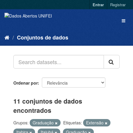
Entrar
Registrar
Conjuntos de dados
Ordenar por
11 conjuntos de dados
encontrados
Grupos:
Graduação
Etiquetas:
Extensão
Itabira
Itajubá
Graduação