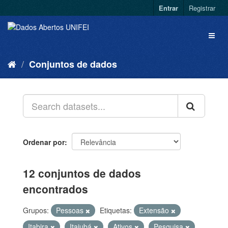
Entrar
Registrar
Conjuntos de dados
Ordenar por
12 conjuntos de dados
encontrados
Grupos:
Pessoas
Etiquetas:
Extensão
Itabira
Itajubá
Ativos
Pesquisa