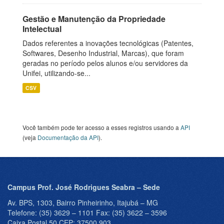
Gestão e Manutenção da Propriedade
Intelectual
Dados referentes a inovações tecnológicas (Patentes,
Softwares, Desenho Industrial, Marcas), que foram
geradas no período pelos alunos e/ou servidores da
Unifei, utilizando-se...
CSV
Você também pode ter acesso a esses registros usando a
API
(veja
Documentação da API
).
Campus Prof. José Rodrigues Seabra – Sede
Av. BPS, 1303, Bairro Pinheirinho, Itajubá – MG
Telefone: (35) 3629 – 1101 Fax: (35) 3622 – 3596
Caixa Postal 50 CEP: 37500 903