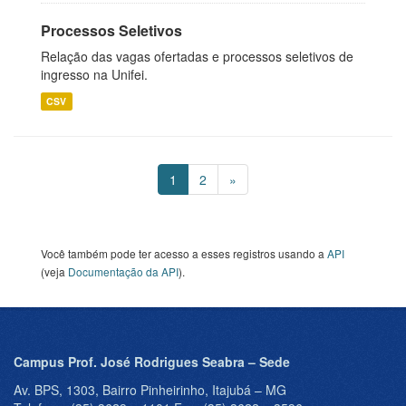
Processos Seletivos
Relação das vagas ofertadas e processos seletivos de
ingresso na Unifei.
CSV
1
2
»
Você também pode ter acesso a esses registros usando a
API
(veja
Documentação da API
).
Campus Prof. José Rodrigues Seabra – Sede
Av. BPS, 1303, Bairro Pinheirinho, Itajubá – MG