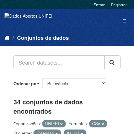
Entrar
Registrar
Conjuntos de dados
Ordenar por
34 conjuntos de dados
encontrados
Organizações:
UNIFEI
Formatos:
CSV
Etiquetas:
Extensão
Itajubá