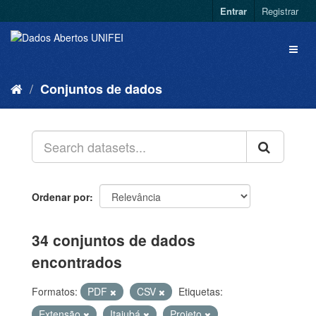
Entrar
Registrar
Conjuntos de dados
Ordenar por
34 conjuntos de dados
encontrados
Formatos:
PDF
CSV
Etiquetas:
Extensão
Itajubá
Projeto