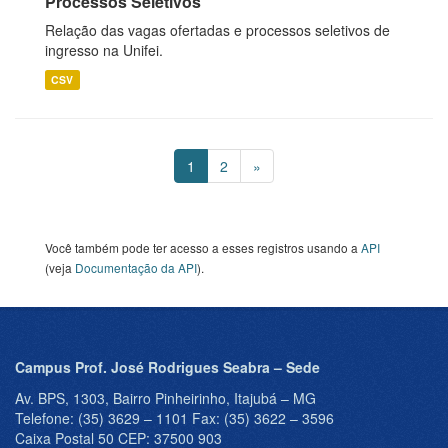
Processos Seletivos
Relação das vagas ofertadas e processos seletivos de
ingresso na Unifei.
CSV
1
2
»
Você também pode ter acesso a esses registros usando a
API
(veja
Documentação da API
).
Campus Prof. José Rodrigues Seabra – Sede
Av. BPS, 1303, Bairro Pinheirinho, Itajubá – MG
Telefone: (35) 3629 – 1101 Fax: (35) 3622 – 3596
Caixa Postal 50 CEP: 37500 903