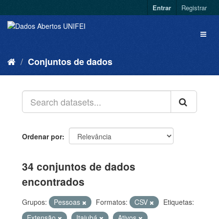
Entrar
Registrar
Conjuntos de dados
Ordenar por
34 conjuntos de dados
encontrados
Grupos:
Pessoas
Formatos:
CSV
Etiquetas:
Extensão
Itajubá
Ativos