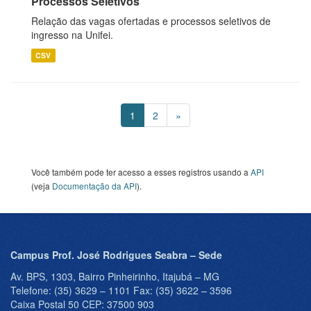
Processos Seletivos
Relação das vagas ofertadas e processos seletivos de
ingresso na Unifei.
CSV
1
2
»
Você também pode ter acesso a esses registros usando a
API
(veja
Documentação da API
).
Campus Prof. José Rodrigues Seabra – Sede
Av. BPS, 1303, Bairro Pinheirinho, Itajubá – MG
Telefone: (35) 3629 – 1101 Fax: (35) 3622 – 3596
Caixa Postal 50 CEP: 37500 903