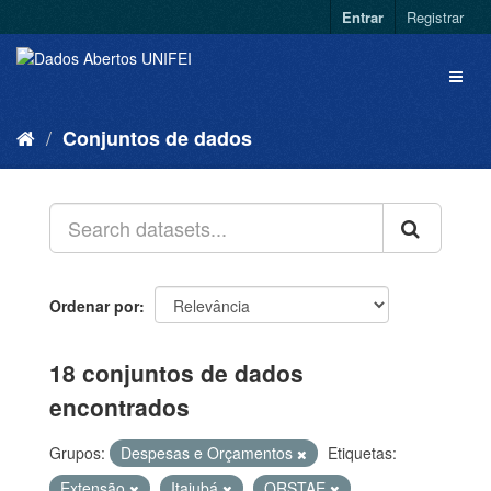
Entrar
Registrar
Conjuntos de dados
Ordenar por
18 conjuntos de dados
encontrados
Grupos:
Despesas e Orçamentos
Etiquetas:
Extensão
Itajubá
QRSTAE