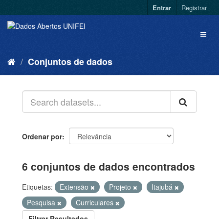
Entrar
Registrar
Conjuntos de dados
Ordenar por
6 conjuntos de dados encontrados
Etiquetas:
Extensão
Projeto
Itajubá
Pesquisa
Curriculares
Filtrar Resultados