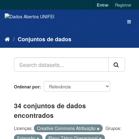
Entrar
Registrar
Conjuntos de dados
Ordenar por
34 conjuntos de dados
encontrados
Licenças:
Creative Commons Atribuição
Grupos:
Extensão
Plano Tático Operacional