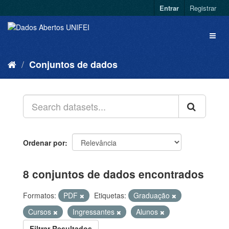
Entrar
Registrar
Conjuntos de dados
Ordenar por
8 conjuntos de dados encontrados
Formatos:
PDF
Etiquetas:
Graduação
Cursos
Ingressantes
Alunos
Filtrar Resultados