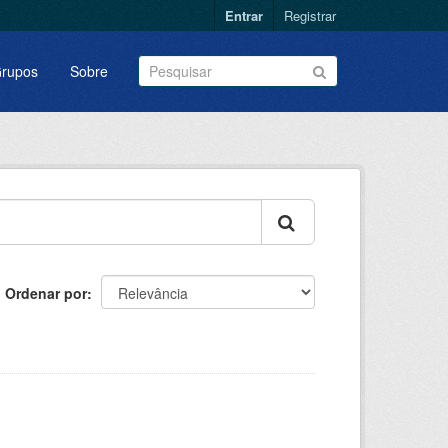
Entrar
Registrar
rupos
Sobre
Ordenar por