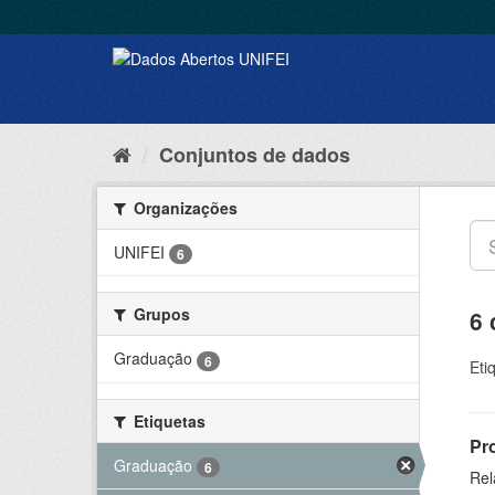
Conjuntos de dados
Organizações
UNIFEI
6
Grupos
6 
Graduação
6
Eti
Etiquetas
Pr
Graduação
6
Rel