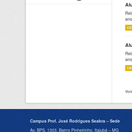
Al
Rel
ano
CS
Al
Rel
ano
CS
Voc
Campus Prof. José Rodrigues Seabra – Sede
Av. BPS, 1303, Bairro Pinheirinho, Itajubá – MG