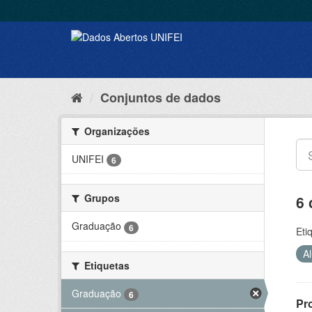
Conjuntos de dados
Organizações
UNIFEI
6
Grupos
6 
Graduação
6
Eti
A
Etiquetas
Graduação
6
Pr