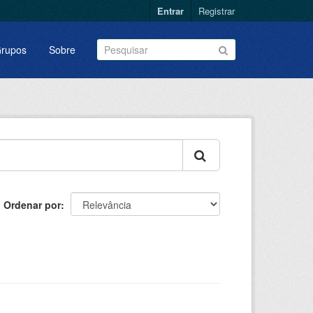
Entrar
Registrar
rupos
Sobre
Ordenar por