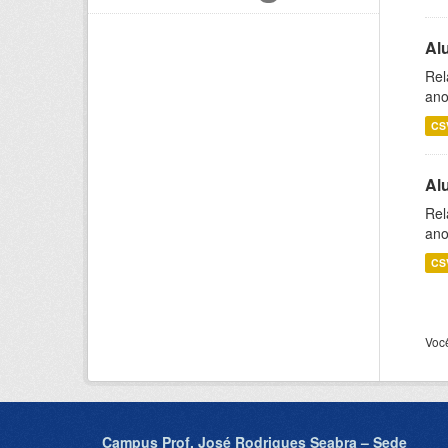
Al
Rel
ano
CS
Al
Rel
ano
CS
Voc
Campus Prof. José Rodrigues Seabra – Sede