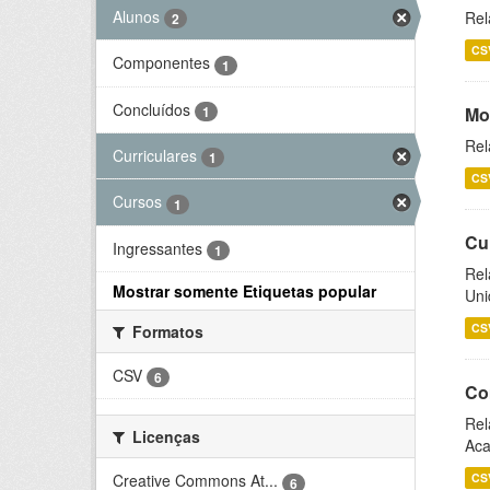
Alunos
Rel
2
CS
Componentes
1
Concluídos
1
Mo
Rel
Curriculares
1
CS
Cursos
1
Cu
Ingressantes
1
Rel
Mostrar somente Etiquetas popular
Uni
CS
Formatos
CSV
6
Co
Rel
Licenças
Aca
CS
Creative Commons At...
6