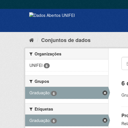
Conjuntos de dados
Organizações
UNIFEI
6
Grupos
6 
Graduação
6
Gru
Etiquetas
Pr
Graduação
6
Rel