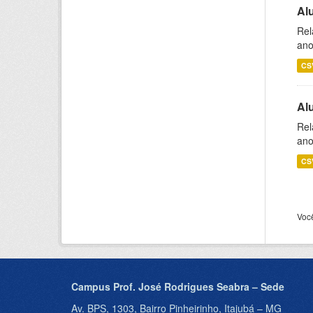
Al
Rel
ano
CS
Al
Rel
ano
CS
Voc
Campus Prof. José Rodrigues Seabra – Sede
Av. BPS, 1303, Bairro Pinheirinho, Itajubá – MG