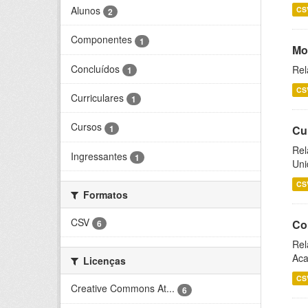
Alunos
CS
2
Componentes
1
Mo
Concluídos
Rel
1
CS
Curriculares
1
Cursos
1
Cu
Rel
Ingressantes
1
Uni
CS
Formatos
CSV
Co
6
Rel
Aca
Licenças
CS
Creative Commons At...
6