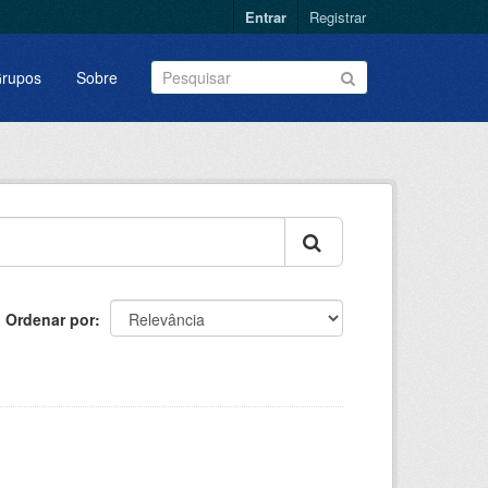
Entrar
Registrar
rupos
Sobre
Ordenar por