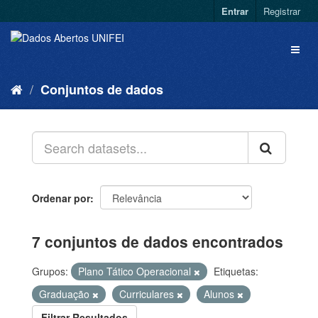
Entrar
Registrar
Conjuntos de dados
Ordenar por
7 conjuntos de dados encontrados
Grupos:
Plano Tático Operacional
Etiquetas:
Graduação
Curriculares
Alunos
Filtrar Resultados