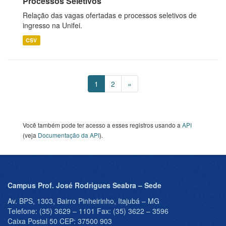
Processos Seletivos
Relação das vagas ofertadas e processos seletivos de
ingresso na Unifei.
CSV
1
2
»
Você também pode ter acesso a esses registros usando a
API
(veja
Documentação da API
).
Campus Prof. José Rodrigues Seabra – Sede
Av. BPS, 1303, Bairro Pinheirinho, Itajubá – MG
Telefone: (35) 3629 – 1101 Fax: (35) 3622 – 3596
Caixa Postal 50 CEP: 37500 903