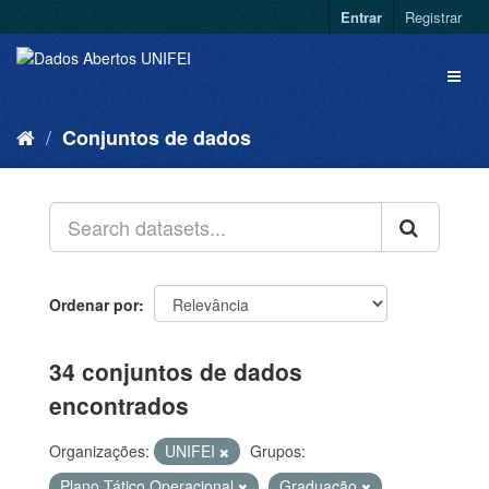
Entrar
Registrar
Conjuntos de dados
Ordenar por
34 conjuntos de dados
encontrados
Organizações:
UNIFEI
Grupos:
Plano Tático Operacional
Graduação