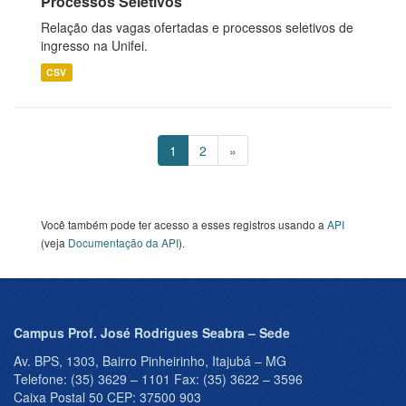
Processos Seletivos
Relação das vagas ofertadas e processos seletivos de
ingresso na Unifei.
CSV
1
2
»
Você também pode ter acesso a esses registros usando a
API
(veja
Documentação da API
).
Campus Prof. José Rodrigues Seabra – Sede
Av. BPS, 1303, Bairro Pinheirinho, Itajubá – MG
Telefone: (35) 3629 – 1101 Fax: (35) 3622 – 3596
Caixa Postal 50 CEP: 37500 903