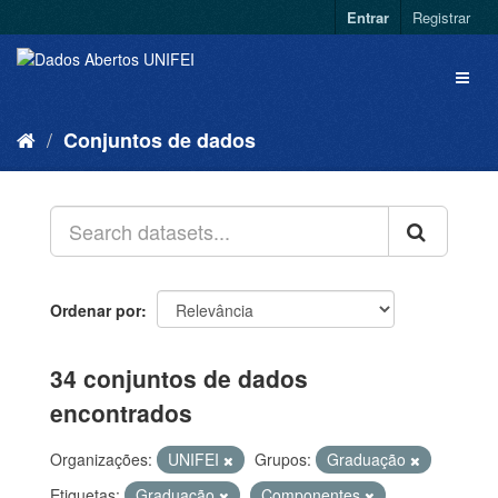
Entrar
Registrar
Conjuntos de dados
Ordenar por
34 conjuntos de dados
encontrados
Organizações:
UNIFEI
Grupos:
Graduação
Etiquetas:
Graduação
Componentes